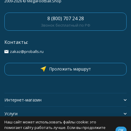
2009-2026 © MegaFootball.Shop
8 (800) 707 24 28
Звонок бесплатный по РФ
Контакты:
zakaz@proballs.ru
Проложить маршрут
Интернет-магазин
Услуги
Наш сайт может использовать файлы cookie: это
Спортивная экипировка
помогает сайту работать лучше. Если вы продолжите
OK