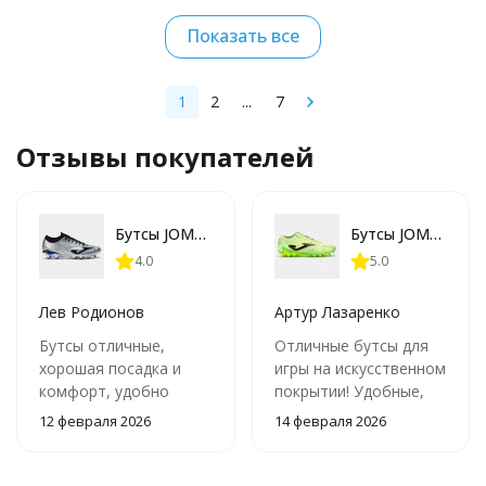
Показать все
1
2
...
7
Отзывы покупателей
Бутсы JOMA EVOLUTION TOP ECUW2512FG
Бутсы JOMA STRIKER STRS2611AG
4.0
5.0
Лев Родионов
Артур Лазаренко
Бутсы отличные,
Отличные бутсы для
хорошая посадка и
игры на искусственном
комфорт, удобно
покрытии! Удобные,
играть в них. Но
легкие и
12 февраля 2026
14 февраля 2026
подошва немного
обеспечивают
шумит при беге по
отличное сцепление с
стадиону.
поверхностью.